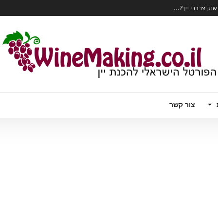
המהפכה הרובוטית מגיעה לכרם – Wall Ye – הדלייה, ניטור ואפילו בציר ידני
צור קשר