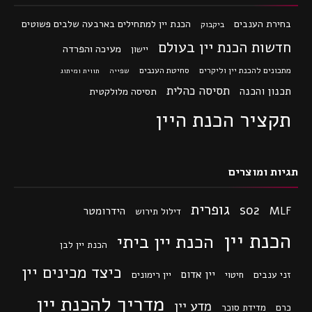
בחירת הענבים
הכנת יין למתחילים בארבעה שלבים פשוטים
ביקבוק
חדשות הכנת יין בעולם
מעיכה והפרדה
יישון
מתכונים להכנת יין וליקרים
סחיטת הענבים
שפייה
תווית ומיתוג
תסיסה כהלית
תכנון והכנה
תסיסה מלולקטית
תקציר הכנת היין
תגיות ומוצרים
גופרית
so2
MLF
הידרומטר
דילול תירוש
הכנת יין
הכנת יין ביתי
הכנת יין לבן
כיצד מכינים יין
יין אדום
זני ענבים
חיטוי
יין רימונים
מדריך להכנת יין
מדע יין
כרם
מדידת סוכר