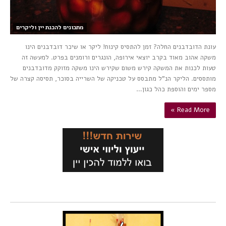
מתכונים להכנת יין וליקרים
עונת הדובדבנים החלה? זמן להתסיס קינוח! ליקר או שיכר דובדבנים הינו
משקה אהוב מאוד בקרב יוצאי אירופה, הונגרים ורומנים בפרט. למעשה זה
טעות לכנות את המשקה קירש משום שקירש הינו משקה מזוקק מדובדבנים
מותססים. הליקר הנ”ל מתבסס על טכניקה של השרייה בסוכר, תסיסה קצרה של
מספר ימים והוספת כהל כגון…
Read More »