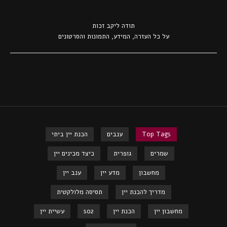
תודה ל
יקב זכות
על כל העזרה, המידע, התמונות והסרטונים
Top Tags
ענבים
הכנת יין ביתי
שמרים
גופרית
כיצד מכינים יין
מחשבון
מדע יין
ענב יין
מדריך להכנת יין
תסיסה מלולקטית
מחשבון יין
הכנת יין
so2
עשיית יין