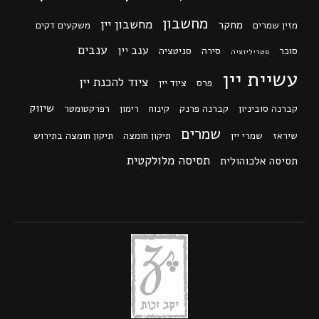
מחשבון
מחשבון יין
מחקר
מזין שמרים
משקעים דקים
ענבים
ענב יין
סוכר
סירה
סניטציה
סטריליזציה
עשיית יין
ציוד להכנת יין
פרס
ציוד יין
שיווק
קברנה סוביניון
קברנה פרנק
קינוח
רימון
רפרקטומטר
שמרים
שיראז
שמרי יין
תיקון חומצה
תיקון חומצה בתירוש
תסיסה מלולקטית
תסיסה אלכוהולית