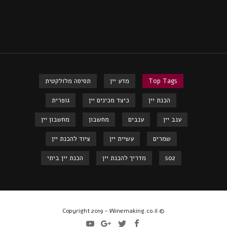
Top Tags
מדע יין
תסיסה מלולקטית
הכנת יין
כיצד מכינים יין
גופרית
ענב יין
ענבים
מחשבון
מחשבון יין
שמרים
עשיית יין
ציוד להכנת יין
so2
מדריך להכנת יין
הכנת יין ביתי
© Copyright 2019 - Winemaking.co.il