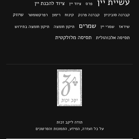
עשיית יין
ציוד להכנת יין
פרס
ציוד יין
שיווק
קברנה סוביניון
קברנה פרנק
קינוח
רימון
רפרקטומטר
שמרים
שיראז
שמרי יין
תיקון חומצה
תיקון חומצה בתירוש
תסיסה מלולקטית
תסיסה אלכוהולית
תודה ל
יקב זכות
על כל העזרה, המידע, התמונות והסרטונים