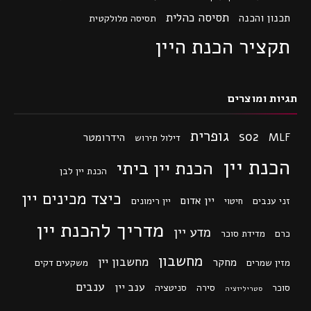
תסיסה כהלית
תכנון והכנה
תסיסה מלולקטית
תקציר הכנת היין
תגיות ומוצרים
גופרית
so2
MLF
הידרומטר
דילול תירוש
הכנת יין
הכנת יין ביתי
הכנת יין לבן
כיצד מכינים יין
יין אדום
זני ענבים
חיטוי
יין רימונים
מדריך להכנת יין
מדע יין
כרם
מדידת סוכר
מחשבון
מחשבון יין
מחקר
מזין שמרים
משקעים דקים
ענבים
ענב יין
סוכר
סירה
סניטציה
סטריליזציה