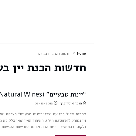
Home
חדשות הכנת יין בעולם
חדשות הכנת יין בע
“יינות טבעיים” (Natural Wines) , גימיק שיווקי או אמיתה?
תומר איסרוביץ
02/12/2012
למרות גידול בתנועת יצרני “יינות טבעיים” בצרפת וא
וין נטורל (‘vin naturel’), האיחוד ה
נלקח. בהתחשב ברמת הטכנולויות החדישות הנגישות ל