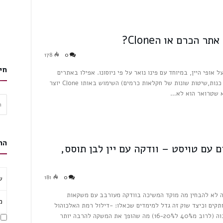
 הכרם או הClone?
178
0
חי
Clo יש משקל משמעותי על אופי היין, במיוחד עם פינו נואר על פי ניוסונו. אפילו באתרים
שונים לחלוטין כאשר אופי הנטיעות שונה (מרווחים,סוג כנות,שיטות שונות של חקלאות כרמים) השימוש באותו Clone יוצר
יא שטרואר הוא לא…
חיפ
הר
 עם טויסט – וודקה עם יין לבן תוסס,
181
0
ש
 לא להבחין מה מוקד המשיכה בוודקה מעורבב עם משקאות
מ
תקים וכיצד שוק זה גדל למימדים שכאלו: -דילול רמת האלכוהול
הגבוה (לרוב מ40% ל16-20%) מה שהופך את המשקה להרבה יותר
א