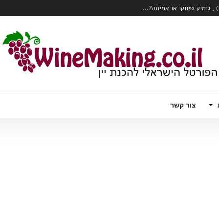
כרם או הClone?...
 עם טויסט – וודקה עם יין לבן תוסס, פורט
ק צרכני יין?...
המהפכה הרובוטית מגיעה לכרם – Wall Ye – הדלייה, ניטור ואפילו בציר ידני
צור קשר