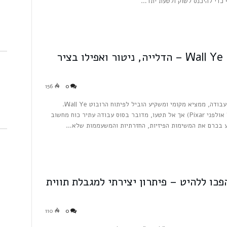
ף כדי להיכנס לשוק ולטעת יתד…
המהפכה הרובוטית מגיעה לכרם – Wall Ye – הדלייה, ניטור ואפילו בציר
156
0
שיתוף פעולה בין כורם מבורגנדי שהתקשה למצוא כוח עבודה, ממציא מקומי ומשקיע הוביל לפיתוח הרובוט Wall Ye.
העיצוב משאיל מהרובוט ההוליוודי החמוד (Wall-E של אולפני Pixar) אך אל תטעו, מדובר בסוס עבודה עתיר כוח מחשוב
ע בכרם את המשימות הפיזיות, החזרתיות והמשעממות שלא…
כו ללהיט – פיתרון יצירתי למגבלת תווית
110
0