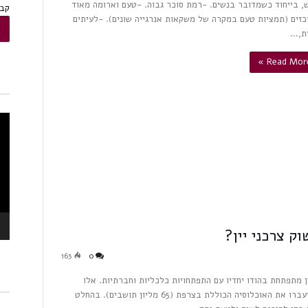
ש, בייחוד כשמדובר בנשים. -רמת סוכר גבוה. -טעם וארומה מאוד
קבל
כזים (תמציות טעם במקרה של משקאות אנרגייה שונים). -לעיתים
ת,…
Read More 
נגן
ויד
ק צרכני יין?
163
0
ן מתפתחת בהודו יחדיו עם התפתחויות כלכליות וחברתיות. אלו
מובילות לצפי כי תוך 10 שנים כמות צרכני היין בהודו יעברו את האוכלוסיה הכוללת בצרפת (65 מליון תושבים). בהחלט