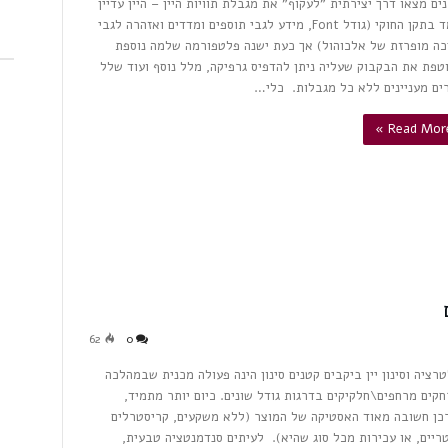
נים מצאו דרך יצירתית "לעקוף" את מגבלת תוויות היין – היין עדיין
עומד בתקן החוקי (גודל Font, מידע לגבי תוספים ומדדים ואזהרה לגבי
כה מופרזת של אלכוהול) אך כעת ישנה פלטפורמה שלמה נוספת
טפת את הבקבוק שעליה ניתן להדפיס גרפיקה, מלל נוסף ועוד שלל
ים מעניינים ללא כל מגבלות. כלי…
Read More 
62
0
טרציה וסינון יין ביקבים קטנים סינון הינה פעולה מכנית שבמהלכה
חקים מרחפים\חלקיקים בדרגות גודל שונים. כיום יותר מתמיד,
כן חשובה מאוד האסטיקה של המוצר (ללא משקעים, קריסטרלים
ריים, או עכירות מכל סוג שהיא). לעיתים סנדמנטציה טבעית,