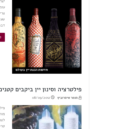
יצר
צרי
שעו
דבר
»
חדשות הכנת יין בעולם
פילטרציה וסינון יין ביקבים קטנים
תומר איסרוביץ
08/09/2012
פיל
מור
לצר
טרט