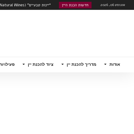
אוגוסט 06, 2026
חדשות הכנת היין
טרואר – מה משפיע יותר על היין, אתר ה
שוק היינות המתוקים מתעורר לחיים
רוזה, קוניאק עם מוסקטו...
האם הודו היא סין הבאה מבחינת שו
רובוטי!...
אודות
מדריך להכנת יין
ציוד להכנת יין
פעילויות