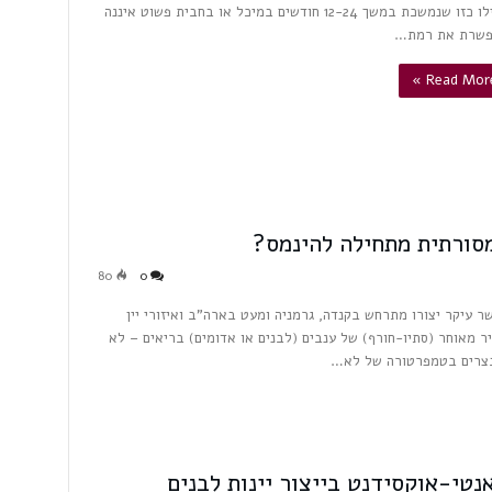
אפילו כזו שנמשכת במשך 12-24 חודשים במיכל או בחבית פשוט איננה
שרת את רמת…
Read More 
80
0
שר עיקר יצורו מתרחש בקנדה, גרמניה ומעט בארה"ב ואיזורי יין
יר מאוחר (סתיו-חורף) של ענבים (לבנים או אדומים) בריאים – לא
ונבצרים בטמפרטורה של לא…