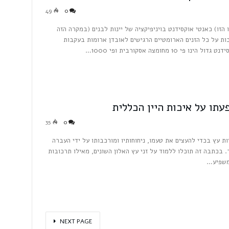
49
0
הזו) כאנטי אוקסידנט בויניפיקציה של יינות לבנים (במקרה הזה
כות על כל הזנים הארומטיים הרגישים לאובדן ארומות בעקבות
מחומצה אסקורבית ופי 1000…
עתו על איכות היין הכללית
35
0
ות עץ בכדי להעצים את טעמו, ניחוחותיו ומורכבותו על ידי העברה
. בכתבה זה תוכלו ללמוד על זני עץ האלון השונים, מאילו תרכובות
 משפיע…
NEXT PAGE