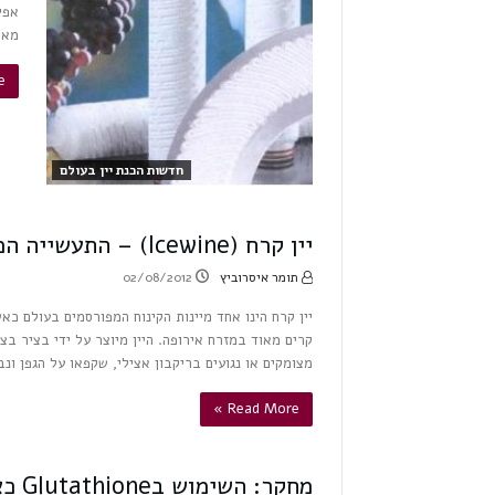
מאפ
»
חדשות הכנת יין בעולם
יין קרח (Icewine) – התעשייה המסורתית מתחילה להינמס?
תומר איסרוביץ
02/08/2012
יין קרח הינו אחד מיינות הקינוח המפורסמים בעולם כא
קרים מאוד במזרח אירופה. היין מיוצר על ידי בציר בצ
מצומקים או נגועים בריקבון אצילי, שקפאו על הגפן 
Read More »
מחקר: השימוש בGlutathione כאנטי-אוקסידנט בייצור יינות לבנים