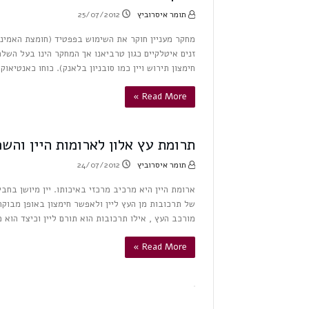
תומר איסרוביץ
25/07/2012
מחקר מעניין חוקר את השימוש בפפטיד (חומצת האמינו 
זנים איטלקיים כגון טרביאנו אך המחקר הינו בעל השל
חימצון תירוש ויין כמו סובניון בלאנק). כוחו כאנטיאוקסידנט גדול הינו פי 10 
Read More »
תרומת עץ אלון לארומות היין והשפ
תומר איסרוביץ
24/07/2012
ארומת היין היא מרכיב מרכזי באיכותו. יין מיושן בחבי
של תרכובות מן העץ ליין ולאפשר חימצון באופן מבוקר
מורכב העץ , אילו תרכובות הוא תורם ליין וכיצד הוא
Read More »