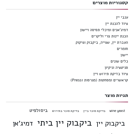
קטגוריות מוצרים
ענבי יין
ציוד להכנת יין
דמיג'אנים ומיכלי תסיסה ויישון
הכנת יינות פרי וליקרים
העברת יין, שפייה, ביקבוק ופיקוק
חומרים
יישון
כלים שונים
סניטציה וניקיון
ציוד בדיקת תירוש ויין
קראשרים ומסחטות (מגרסות וPress)
תגיות מוצר
ביסולפיט
wine yeast
בדיקת סוכר ביין
בדיקת סוכר בתירוש
ביקבוק יין ביתי
ביקבוק יין
דמיג'אן