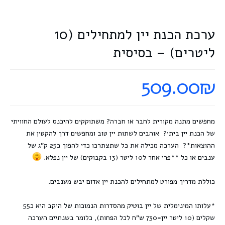
ערכת הכנת יין למתחילים (10
ליטרים) – בסיסית
509.00
₪
מחפשים מתנה מקורית לחבר או חברה? משתוקקים להיכנס לעולם החוויתי
של הכנת יין ביתי? אוהבים לשתות יין טוב ומחפשים דרך להקטין את
ההוצאות*? הערכה מכילה את כל שתצתרכו כדי להפוך כ25 ק"ג של
ענבים או כל **פרי אחר ל10 ליטר (13 בקבוקים) של יין נפלא.
כוללת מדריך מפורט למתחילים להכנת יין אדום יבש מענבים.
*עלותו המינימלית של יין בוטיק מהסדרות הנמוכות של היקב היא כ55
שקלים (10 ליטר יין=730 ש"ח לכל הפחות), כלומר בשנתיים הערכה