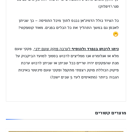
סגר\זיפלוק)
כל הציוד כולל הדמיג'אן נכנס לתוך מיכל התסיסה – כך שניתן
לאכסן גם במשך התהליך את כל הכלים בפנים. מאוד קומפקטי!
ניתן לרכוש בנפרד ולהוסיף
לערכה
פוקק שעם ידני
, פקקי שעם
מלא או אגלומרט אנו ממליצים לרכוש בסמוך למועד הביקבוק על
מנת שהפקקים יהיה טריים ככל שניתן או שניתן לרכוש
ערכת
פיקוק
הכוללת פוקק רצפתי מתקפל ופקקי שעם סינטטי באיכות
הגבוה ביותר (מתאימים לעד 5 שנים ישון!)
מוצרים קשורים