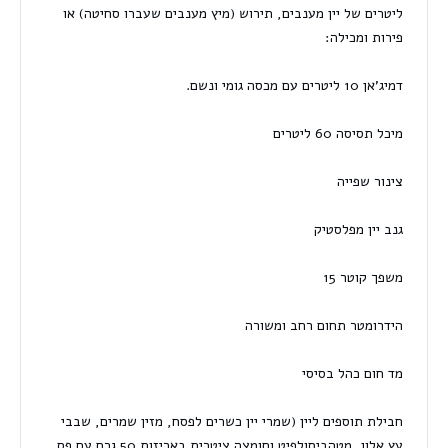
ליטרים של יין מענבים, תירוש (מיץ מענבים שעברו סחיטה) או
פירות ומכילה:
דמיג'אן 10 ליטרים
עם
מכסה גומי
ו
נשם
.
מיכל תסיסה 60 ליטרים
צינור שפייה
גנב יין מפלסטיק
משפך קוטר 15
הידרומטר
תחום רחב
ומשורה
מד חום כהל בסיסי
חבילת תוספים ליין
(שמרי יין כשרים לפסח, מזין שמרים, שבבי
עץ אלון, מטהביסולפיט וחומצה ציטרית באריזות 50 גרם עם פס