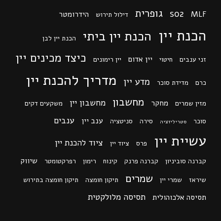
גופרית
so2
MLF
הידרומטר
דילול תירוש
הכנת יין
הכנת יין ביתי
הכנת יין לבן
כיצד מכינים יין
יין אדום
זני ענבים
חיטוי
יין רימונים
מדריך להכנת יין
מדע יין
כרם
מדידת סוכר
מחשבון
מחשבון יין
מחקר
מזין שמרים
משקעים דקים
ענבים
ענב יין
סוכר
סירה
סניטציה
סטריליזציה
עשיית יין
ציוד להכנת יין
פרס
ציוד יין
שיווק
קברנה סוביניון
קברנה פרנק
קינוח
רימון
רפרקטומטר
שמרים
שיראז
שמרי יין
תיקון חומצה
תיקון חומצה בתירוש
תסיסה מלולקטית
תסיסה אלכוהולית