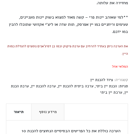
מחזירה את עלותה.
**למי שאוהב יינות פרי – קשה מאוד למצוא בשוק יינות מעניינים,
טעימים וריחניים כמו יין אפרסק, תות שדה או ליצ'י אקזוטי שתוכלו להכין
במו ידכם.
את הערכה ניתן בעתיד להרחיב עם ערכת פיקוק וכמו כן דמיג'אנים נוספים להגדלת כמות
היין.
המלאי אזל
קטגוריה:
ציוד להכנת יין
תגיות:
הכנת יין ביתי
,
ערכה ביתית להכנת יין
,
ערכה להכנת יין
,
ערכת הכנת
יין
,
ערכת יין ביתי
מידע נוסף
תיאור
הערכה כוללת את כל הפריטים הבסיסיים הנחוצים להכנת 10