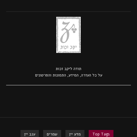
תודה ל
יקב זכות
על כל העזרה, המידע, התמונות והסרטונים
Top Tags
מדע יין
שמרים
ענב יין