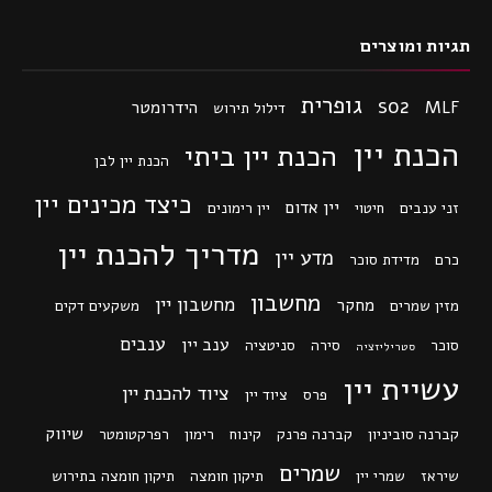
תגיות ומוצרים
גופרית
so2
MLF
הידרומטר
דילול תירוש
הכנת יין
הכנת יין ביתי
הכנת יין לבן
כיצד מכינים יין
יין אדום
זני ענבים
חיטוי
יין רימונים
מדריך להכנת יין
מדע יין
כרם
מדידת סוכר
מחשבון
מחשבון יין
מחקר
מזין שמרים
משקעים דקים
ענבים
ענב יין
סוכר
סירה
סניטציה
סטריליזציה
עשיית יין
ציוד להכנת יין
פרס
ציוד יין
שיווק
קברנה סוביניון
קברנה פרנק
קינוח
רימון
רפרקטומטר
שמרים
שיראז
שמרי יין
תיקון חומצה
תיקון חומצה בתירוש