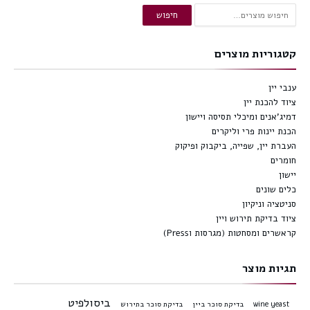
חיפוש
חיפוש
עבור:
קטגוריות מוצרים
ענבי יין
ציוד להכנת יין
דמיג'אנים ומיכלי תסיסה ויישון
הכנת יינות פרי וליקרים
העברת יין, שפייה, ביקבוק ופיקוק
חומרים
יישון
כלים שונים
סניטציה וניקיון
ציוד בדיקת תירוש ויין
קראשרים ומסחטות (מגרסות וPress)
תגיות מוצר
ביסולפיט
wine yeast
בדיקת סוכר ביין
בדיקת סוכר בתירוש