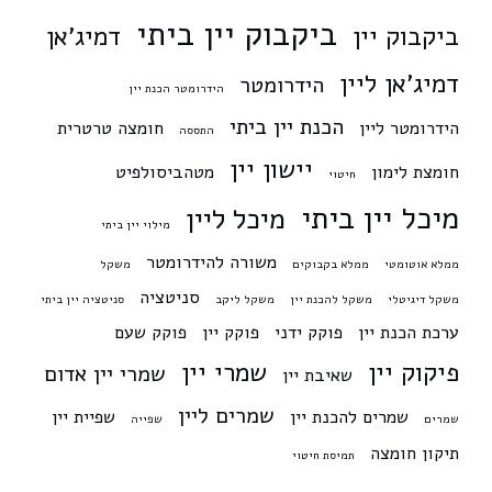
ביקבוק יין ביתי
ביקבוק יין
דמיג'אן
דמיג'אן ליין
הידרומטר
הידרומטר הכנת יין
הכנת יין ביתי
הידרומטר ליין
חומצה טרטרית
התססה
יישון יין
חומצת לימון
מטהביסולפיט
חיטוי
מיכל יין ביתי
מיכל ליין
מילוי יין ביתי
משורה להידרומטר
ממלא אוטומטי
ממלא בקבוקים
משקל
סניטציה
משקל דיגיטלי
משקל להכנת יין
משקל ליקב
סניטציה יין ביתי
ערכת הכנת יין
פוקק ידני
פוקק יין
פוקק שעם
פיקוק יין
שמרי יין
שמרי יין אדום
שאיבת יין
שמרים ליין
שמרים להכנת יין
שפיית יין
שמרים
שפייה
תיקון חומצה
תמיסת חיטוי