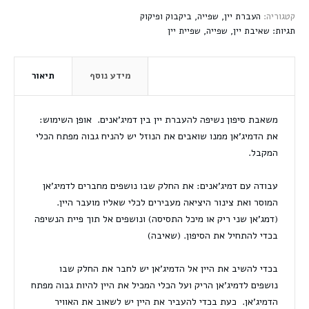
קטגוריה:
העברת יין, שפייה, ביקבוק ופיקוק
תגיות:
שאיבת יין
,
שפייה
,
שפיית יין
מידע נוסף
תיאור
משאבת סיפון נשיפה להעברת יין בין דמיג'אנים. אופן השימוש:
את הדמיג'אן ממנו שואבים את הנוזל יש להניח גבוה מפתח הכלי
המקבל.
עבודה עם דמיג'אנים: את החלק שבו נושפים מחברים לדמיג'אן
המוסר ואת צינור היציאה מעבירים לכלי שאליו מועבר היין.
(דמג'אן שני ריק או מיכל התסיסה) ונושפים אל תוך פיית הנשיפה
בכדי להתחיל את הסיפון. (שאיבה)
בכדי להשיב את היין אל הדמיג'אן יש לחבר את החלק שבו
נושפים לדמיג'אן הריק ועל הכלי המכיל את היין להיות גבוה מפתח
הדמיג'אן. כעת בכדי להעביר את היין יש לשאוב את האוויר