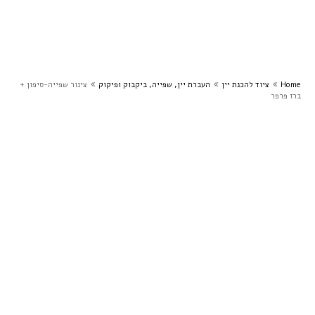
Home
ציוד להכנת יין
העברת יין, שפייה, ביקבוק ופיקוק
צינור שפייה-סיפון +
ברז פרפר