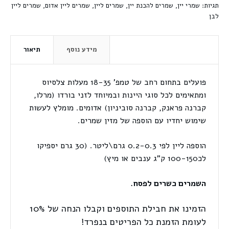
תגיות:
שמרי יין
,
שמרים להכנת יין
,
שמרים ליין
,
שמרים ליין אדום
,
שמרים ליין
לבן
מידע נוסף
תיאור
פועלים בתחום רחב של טמפ' 18-35 מעלות צלסיוס
ומתאימים לכל סוגי היינות ובמיוחד לזני בורדו (מרלו,
קברנה פראנק, קברנה סוביניון) אדומים. מומלץ לעשות
שימוש יחדיו עם הוספה של
מזין שמרים
.
הוספה ליין לפי 0.2-0.3 גרם\ליטר. (30 גרם יספיקו
לכ100-150 ק"ג ענבים או מיץ)
השמרים כשרים לפסח.
הזמינו את
חבילת התוספים
וקבלו הנחה של 10%
לעומת הזמנת כל הפריטים בנפרד!