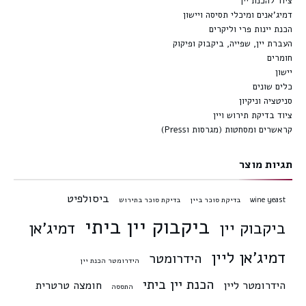
ציוד להכנת יין
דמיג'אנים ומיכלי תסיסה ויישון
הכנת יינות פרי וליקרים
העברת יין, שפייה, ביקבוק ופיקוק
חומרים
יישון
כלים שונים
סניטציה וניקיון
ציוד בדיקת תירוש ויין
קראשרים ומסחטות (מגרסות וPress)
תגיות מוצר
ביסולפיט
wine yeast
בדיקת סוכר ביין
בדיקת סוכר בתירוש
ביקבוק יין ביתי
ביקבוק יין
דמיג'אן
דמיג'אן ליין
הידרומטר
הידרומטר הכנת יין
הכנת יין ביתי
הידרומטר ליין
חומצה טרטרית
התססה