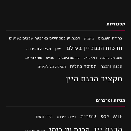
קטגוריות
בחירת הענבים
הכנת יין למתחילים בארבעה שלבים פשוטים
ביקבוק
חדשות הכנת יין בעולם
מעיכה והפרדה
יישון
מתכונים להכנת יין וליקרים
סחיטת הענבים
שפייה
תווית ומיתוג
תסיסה כהלית
תכנון והכנה
תסיסה מלולקטית
תקציר הכנת היין
תגיות ומוצרים
גופרית
so2
MLF
הידרומטר
דילול תירוש
הכנת יין
הכנת יין ביתי
הכנת יין לבן