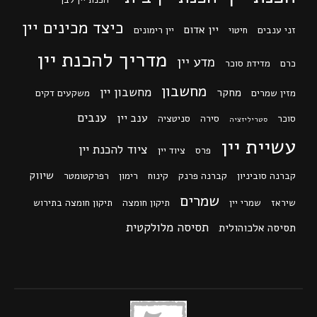
כיצד מכינים יין
יין אדום
זני ענבים
חיטוי
יין רימונים
מדריך להכנת יין
מדע יין
כרם
מדידת סוכר
מחשבון
מחשבון יין
מחקר
מזין שמרים
משקעים דקים
ענבים
ענב יין
סוכר
סירה
סניטציה
סטריליזציה
עשיית יין
ציוד להכנת יין
פרס
ציוד יין
שיווק
קברנה סוביניון
קברנה פרנק
קינוח
רימון
רפרקטומטר
שמרים
שיראז
שמרי יין
תיקון חומצה
תיקון חומצה בתירוש
תסיסה מלולקטית
תסיסה אלכוהולית