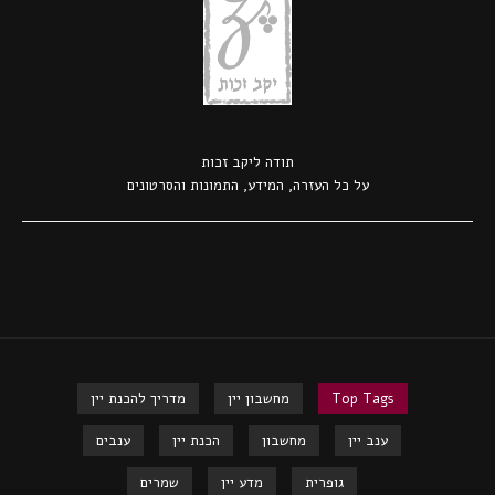
תודה ל
יקב זכות
על כל העזרה, המידע, התמונות והסרטונים
Top Tags
מחשבון יין
מדריך להכנת יין
ענב יין
מחשבון
הכנת יין
ענבים
גופרית
מדע יין
שמרים