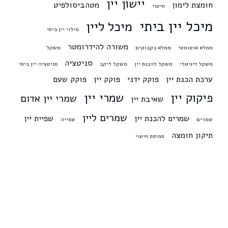
יישון יין
חומצת לימון
מטהביסולפיט
חיטוי
מיכל יין ביתי
מיכל ליין
מילוי יין ביתי
משורה להידרומטר
ממלא אוטומטי
ממלא בקבוקים
משקל
סניטציה
משקל דיגיטלי
משקל להכנת יין
משקל ליקב
סניטציה יין ביתי
ערכת הכנת יין
פוקק ידני
פוקק יין
פוקק שעם
פיקוק יין
שמרי יין
שמרי יין אדום
שאיבת יין
שמרים ליין
שמרים להכנת יין
שפיית יין
שמרים
שפייה
תיקון חומצה
תמיסת חיטוי