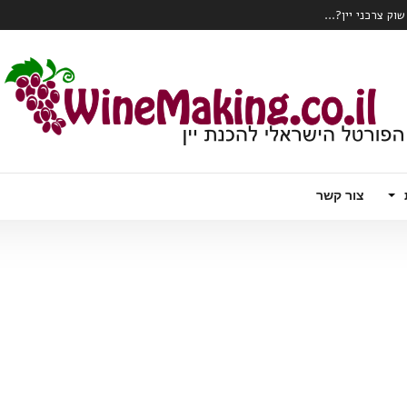
ק צרכני יין?...
המהפכה הרובוטית מגיעה לכרם – Wall Ye – הדלייה, ניטור ואפילו בציר ידני
צור קשר