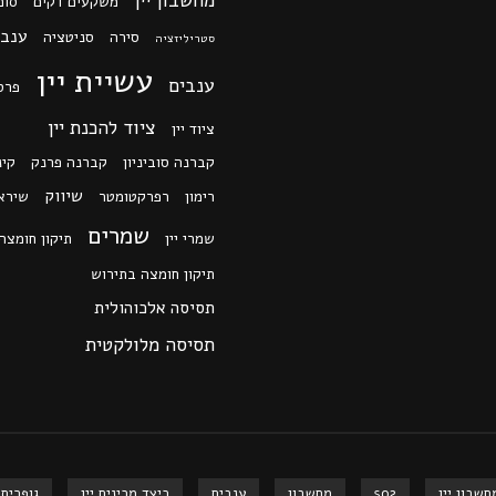
מחשבון יין
משקעים דקים
סוכ
ענב 
סירה
סניטציה
סטריליזציה
עשיית יין
ענבים
פרס
ציוד להכנת יין
ציוד יין
קברנה סוביניון
קברנה פרנק
קינ
שיווק
רימון
רפרקטומטר
שירא
שמרים
שמרי יין
תיקון חומצה
תיקון חומצה בתירוש
תסיסה אלכוהולית
תסיסה מלולקטית
חשבון יין
so2
מחשבון
ענבים
כיצד מכינים יין
גופרית