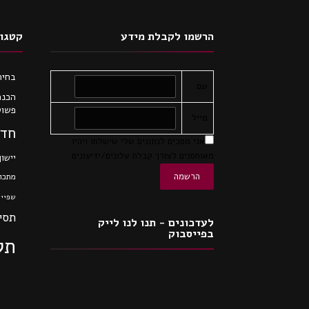
הרשמו לקבלת מידע
קטגור
בחיר
שם
הכנת
פשוט
מייל
חדש
אני מסכים לנתונים שלי שישלחו ויהיו
מאוחסנים לצורך קבלת עלונים/ידיעונים
יישון
מתכונ
שפיי
תסי
לעדכונים - תנו לנו לייק
בפייסבוק
תק