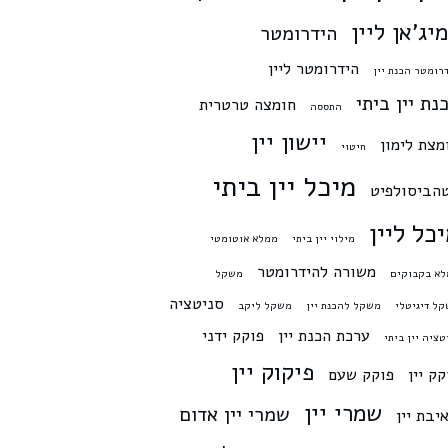
יג'אן ליין
הידרומטר
הידרומטר ליין
רומטר הכנת יין
נת יין ביתי
חומצה טרטרית
התססה
יישון יין
מצת לימון
חיטוי
מיכל יין ביתי
הביסולפיט
כל ליין
מילוי יין ביתי
ממלא אוטומטי
משורה להידרומטר
א בקבוקים
משקל
סניטציה
ל דיגיטלי
משקל להכנת יין
משקל ליקב
ערכת הכנת יין
פוקק ידני
טציה יין ביתי
פיקוק יין
קק יין
פוקק שעם
שמרי יין
שמרי יין אדום
יבת יין