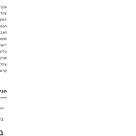
ענבי 
ציוד 
דמיג
הכנת
העבר
חומר
יישון
כלים
סניטצ
ציוד
קראשר
תגי
ast
בי
ב