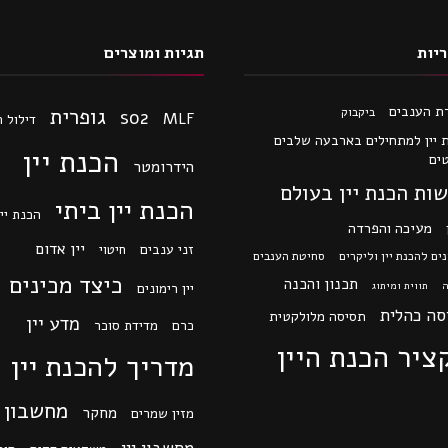
יות
תגיות ומוצרים
ת הענבים
גופרית
ביקבוק
so2
MLF
דילול 
 יין למתחילים בארבעה שלבים
הכנת יין
ים
הידרומטר
ות הכנת יין בעולם
הכנת יין ביתי
הכנת יין
מעיכה והפרדה
יין אדום
זני ענבים
חיטוי
ים להכנת יין וליקרים
סחיטת הענבים
כיצד מכינים י
תכנון והכנה
ה
תווית ומיתוג
יין רימונים
סה כהלית
תסיסה מלולקטית
מדע יין
כרם
מדידת סוכר
ציר הכנת היין
מדריך להכנת יין
מחשבון
מחקר
מזין שמרים