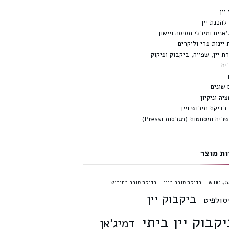
יין
להכנת יין
'אנים ומיכלי תסיסה ויישון
 יינות פרי וליקרים
ת יין, שפייה, ביקבוק ופיקוק
ים
 שונים
יה וניקיון
 בדיקת תירוש ויין
ים ומסחטות (מגרסות וPress)
ות מוצר
wine ye
בדיקת סוכר ביין
בדיקת סוכר בתירוש
ביקבוק יין
סולפיט
יקבוק יין ביתי
דמיג'אן