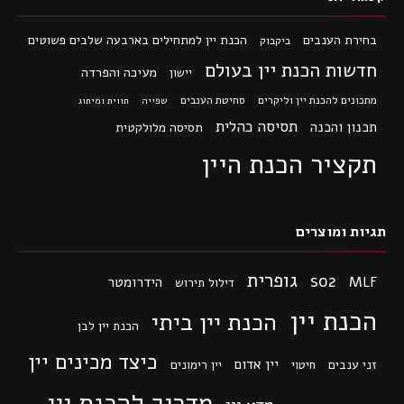
בחירת הענבים
הכנת יין למתחילים בארבעה שלבים פשוטים
ביקבוק
חדשות הכנת יין בעולם
מעיכה והפרדה
יישון
מתכונים להכנת יין וליקרים
סחיטת הענבים
שפייה
תווית ומיתוג
תסיסה כהלית
תכנון והכנה
תסיסה מלולקטית
תקציר הכנת היין
תגיות ומוצרים
גופרית
so2
MLF
הידרומטר
דילול תירוש
הכנת יין
הכנת יין ביתי
הכנת יין לבן
כיצד מכינים יין
יין אדום
זני ענבים
חיטוי
יין רימונים
מדריך להכנת יין