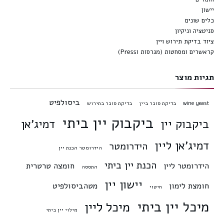
יישון
כלים שונים
סניטציה וניקיון
ציוד בדיקת תירוש ויין
קראשרים ומסחטות (מגרסות וPress)
תגיות מוצר
ביסולפיט
wine yeast
בדיקת סוכר ביין
בדיקת סוכר בתירוש
ביקבוק יין ביתי
ביקבוק יין
דמיג'אן
דמיג'אן ליין
הידרומטר
הידרומטר הכנת יין
הכנת יין ביתי
הידרומטר ליין
חומצה טרטרית
התססה
יישון יין
חומצת לימון
מטהביסולפיט
חיטוי
מיכל יין ביתי
מיכל ליין
מילוי יין ביתי