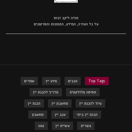
תודה ל
יקב זכות
על כל העזרה, המידע, התמונות והסרטונים
Top Tags
ענבים
מדע יין
שמרים
תסיסה מלולקטית
מדריך להכנת יין
ציוד להכנת יין
מחשבון יין
הכנת יין
הכנת יין ביתי
ענב יין
מחשבון
גופרית
עשיית יין
so2