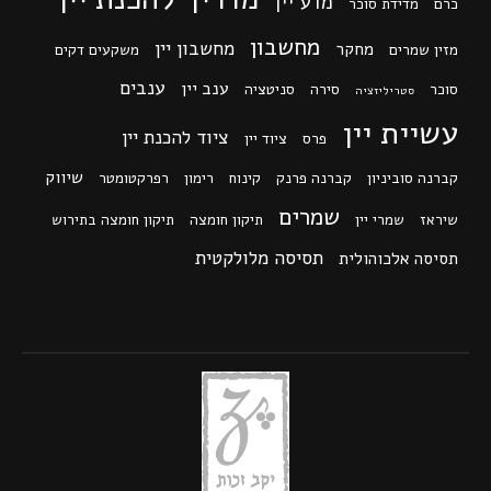
מדע יין
כרם
מדידת סוכר
מחשבון
מחשבון יין
מחקר
מזין שמרים
משקעים דקים
ענבים
ענב יין
סוכר
סירה
סניטציה
סטריליזציה
עשיית יין
ציוד להכנת יין
פרס
ציוד יין
שיווק
קברנה סוביניון
קברנה פרנק
קינוח
רימון
רפרקטומטר
שמרים
שיראז
שמרי יין
תיקון חומצה
תיקון חומצה בתירוש
תסיסה מלולקטית
תסיסה אלכוהולית