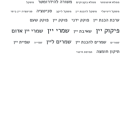
משורה להידרומטר
ממלא אוטומטי
ממלא בקבוקים
משקל
סניטציה
משקל דיגיטלי
משקל להכנת יין
משקל ליקב
סניטציה יין ביתי
ערכת הכנת יין
פוקק ידני
פוקק יין
פוקק שעם
פיקוק יין
שמרי יין
שמרי יין אדום
שאיבת יין
שמרים ליין
שמרים להכנת יין
שפיית יין
שמרים
שפייה
תיקון חומצה
תמיסת חיטוי