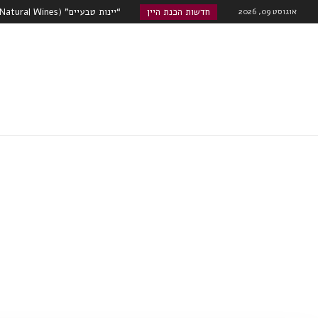
אוגוסט 09, 2026
חדשות הכנת היין
“יינות טבעיים” (Natural Wines) , גימיק שיווקי או אמיתה?...
טרואר – מה משפיע יותר על היין, אתר ה
שוק היינות המתוקים מתעורר לחיים
רוזה, קוניאק עם מוסקטו...
האם הודו היא סין הבאה מבחינת שו
רובוטי!...