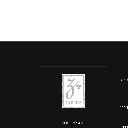
תירוש
 לבן
תודה ל
יקב זכות
ין