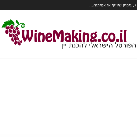
כרם או הClone?...
 עם טויסט – וודקה עם יין לבן תוסס, פורט
ק צרכני יין?...
המהפכה הרובוטית מגיעה לכרם – Wall Ye – הדלייה, ניטור ואפילו בציר ידני