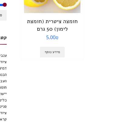
סנ
חומצה ציטרית (חומצת
לימון) 50 גרם
5.00
₪
קטג
מידע נוסף
ענבי 
ציוד 
דמיג
הכנת
העבר
חומר
יישון
כלים
סניטצ
ציוד
קראשר