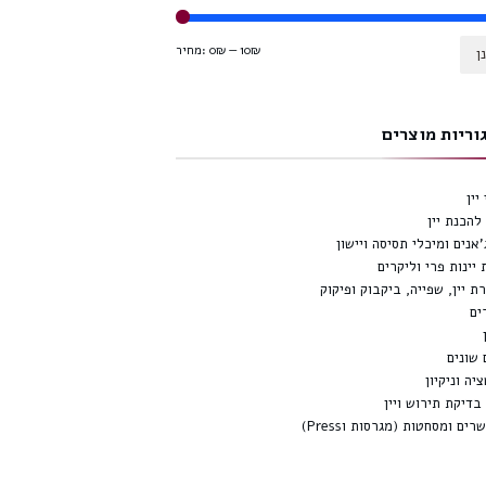
10₪
—
0₪
מחיר:
ן
וריות מוצרים
יין
להכנת יין
'אנים ומיכלי תסיסה ויישון
 יינות פרי וליקרים
ת יין, שפייה, ביקבוק ופיקוק
ים
 שונים
יה וניקיון
 בדיקת תירוש ויין
ים ומסחטות (מגרסות וPress)