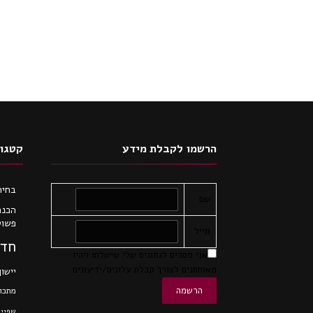
הרשמו לקבלת מידע
קטגור
בחיר
שם
הכנת
פשוט
מייל
חדש
אני מסכים לנתונים שלי שישלחו ויהיו
מאוחסנים לצורך קבלת עלונים/ידיעונים
יישון
מתכונ
שפיי