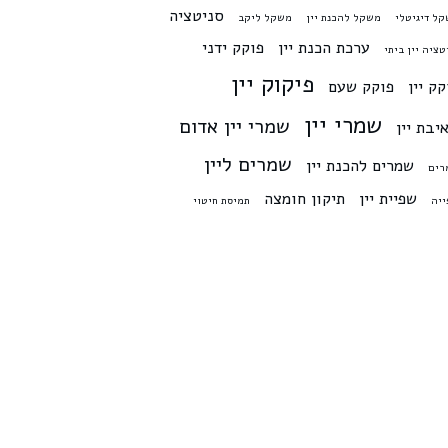
סניטציה
ל דיגיטלי
משקל להכנת יין
משקל ליקב
ערכת הכנת יין
פוקק ידני
טציה יין ביתי
פיקוק יין
קק יין
פוקק שעם
שמרי יין
שמרי יין אדום
יבת יין
שמרים ליין
שמרים להכנת יין
רים
שפיית יין
תיקון חומצה
יה
תמיסת חיטוי