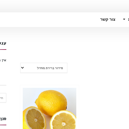
צור קשר
עגל
אין 
חיפו
עבור
סנן 