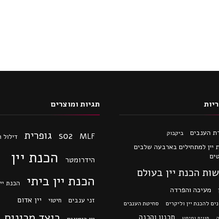
יות
תגיות ומוצרים
ת הענבים
גופרית
ביקבוק
so2
MLF
דילול 
 יין למתחילים בארבעה שלבים
הכנת יין
ים
הידרומטר
ות הכנת יין בעולם
הכנת יין ביתי
הכנת יין
מעיכה והפרדה
יין אדום
זני ענבים
חיטוי
ים להכנת יין וליקרים
סחיטת הענבים
כיצד מכינים י
תכנון והכנה
ה
תווית ומיתוג