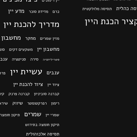
יין רימונים
סה כהלית
תסיסה מלולקטית
מדע יין
כרם
מדידת סוכר
ציר הכנת היין
מדריך להכנת יין
מחשבון
מחקר
מזין שמרים
מחשבון יין
משקעים דקים
סוכ
ענב 
סירה
סניטציה
סטריליזציה
עשיית יין
ענבים
פרס
ציוד להכנת יין
ציוד יין
קברנה סוביניון
קברנה פרנק
קינ
שיווק
רימון
רפרקטומטר
שירא
שמרים
שמרי יין
תיקון חומצה
תיקון חומצה בתירוש
תסיסה אלכוהולית