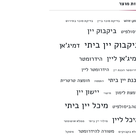
ות מוצר
wine ye
בדיקת סוכר ביין
בדיקת סוכר בתירוש
ביקבוק יין
סולפיט
יקבוק יין ביתי
דמיג'אן
יג'אן ליין
הידרומטר
הידרומטר ליין
רומטר הכנת יין
נת יין ביתי
חומצה טרטרית
התססה
יישון יין
מצת לימון
חיטוי
מיכל יין ביתי
הביסולפיט
כל ליין
מילוי יין ביתי
ממלא אוטומטי
משורה להידרומטר
א בקבוקים
משקל