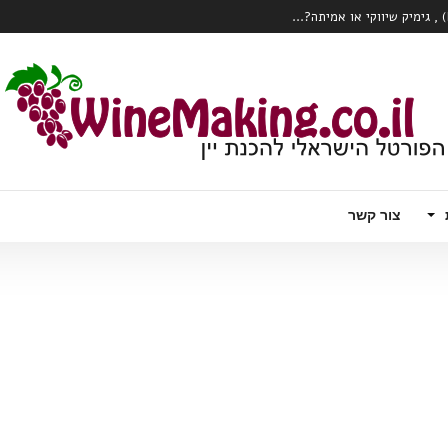
כרם או הClone?...
 עם טויסט – וודקה עם יין לבן תוסס, פורט
ק צרכני יין?...
המהפכה הרובוטית מגיעה לכרם – Wall Ye – הדלייה, ניטור ואפילו בציר ידני
צור קשר