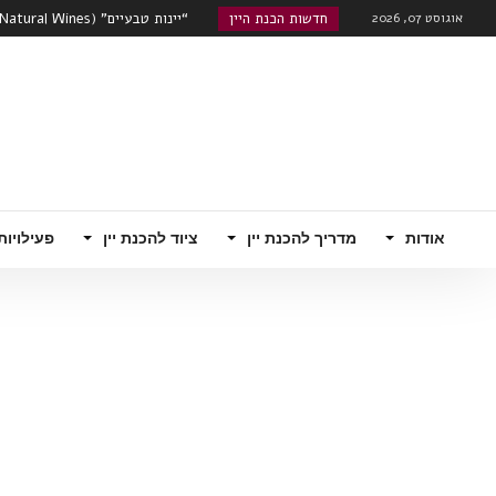
אוגוסט 07, 2026
חדשות הכנת היין
“יינות טבעיים” (Natural Wines) , גימיק שיווקי או אמיתה?...
טרואר – מה משפיע יותר על היין, אתר ה
שוק היינות המתוקים מתעורר לחיים
רוזה, קוניאק עם מוסקטו...
האם הודו היא סין הבאה מבחינת שו
רובוטי!...
אודות
מדריך להכנת יין
ציוד להכנת יין
פעילויות