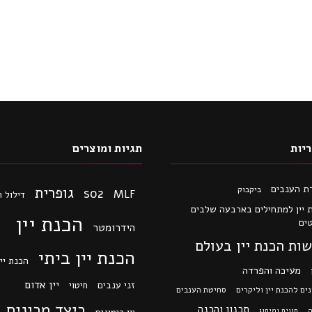
יות
תגיות ומוצרים
ת הענבים
גופרית
ביקבוק
so2
MLF
דילול 
 יין למתחילים בארבעה שלבים
הכנת יין
ים
הידרומטר
ות הכנת יין בעולם
הכנת יין ביתי
הכנת יין
מעיכה והפרדה
יין אדום
זני ענבים
חיטוי
ים להכנת יין וליקרים
סחיטת הענבים
כיצד מכינים י
תכנון והכנה
ה
תווית ומיתוג