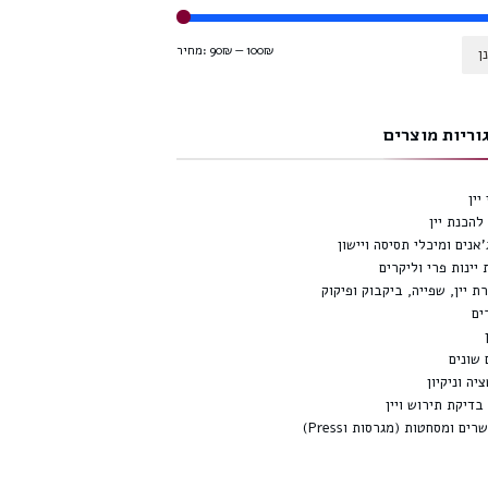
100₪
—
90₪
מחיר:
ן
וריות מוצרים
יין
להכנת יין
'אנים ומיכלי תסיסה ויישון
 יינות פרי וליקרים
ת יין, שפייה, ביקבוק ופיקוק
ים
 שונים
יה וניקיון
 בדיקת תירוש ויין
ים ומסחטות (מגרסות וPress)