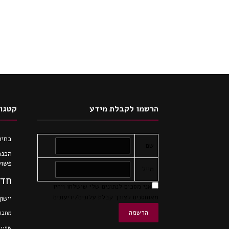
הרשמו לקבלת מידע
קטגור
בחיר
שם
הכנת
פשוט
מייל
חדש
אני מסכים לנתונים שלי שישלחו ויהיו
מאוחסנים לצורך קבלת עלונים/ידיעונים
יישון
מתכונ
שפיי