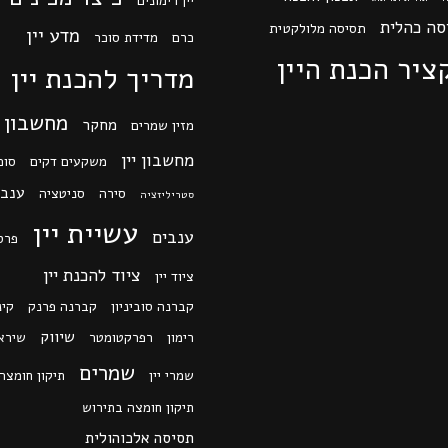
יין רימונים
סה כהלית
תסיסה מלולקטית
מדע יין
כרם
מדידת סוכר
ציר הכנת היין
מדריך להכנת יין
מחשבון
מחקר
מזין שמרים
מחשבון יין
משקעים דקים
סוכ
ענב 
סירה
סניטציה
סטריליזציה
עשיית יין
ענבים
פרס
ציוד להכנת יין
ציוד יין
קברנה סוביניון
קברנה פרנק
קינ
שיווק
רימון
רפרקטומטר
שירא
שמרים
שמרי יין
תיקון חומצה
תיקון חומצה בתירוש
תסיסה אלכוהולית