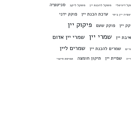
סניטציה
ל דיגיטלי
משקל להכנת יין
משקל ליקב
ערכת הכנת יין
פוקק ידני
טציה יין ביתי
פיקוק יין
קק יין
פוקק שעם
שמרי יין
שמרי יין אדום
יבת יין
שמרים ליין
שמרים להכנת יין
רים
שפיית יין
תיקון חומצה
יה
תמיסת חיטוי