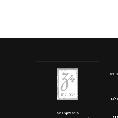
תירוש
 לבן
תודה ל
יקב זכות
ין