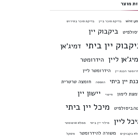
ות מוצר
wine ye
בדיקת סוכר ביין
בדיקת סוכר בתירוש
ביקבוק יין
סולפיט
יקבוק יין ביתי
דמיג'אן
יג'אן ליין
הידרומטר
הידרומטר ליין
רומטר הכנת יין
נת יין ביתי
חומצה טרטרית
התססה
יישון יין
מצת לימון
חיטוי
מיכל יין ביתי
הביסולפיט
כל ליין
מילוי יין ביתי
ממלא אוטומטי
משורה להידרומטר
א בקבוקים
משקל