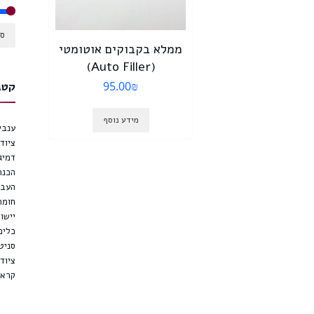
סנ
ממלא בקבוקים אוטומטי
(Auto Filler)
95.00
₪
קטג
מידע נוסף
ענבי 
ציוד 
דמיג
הכנת
העבר
חומר
יישון
כלים
סניטצ
ציוד
קראשר