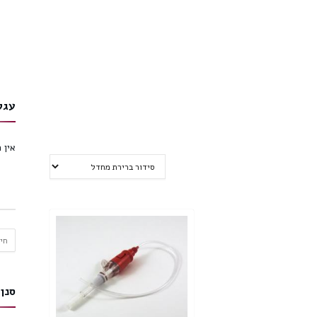
עגל
אין 
חיפו
עבור
סנן 