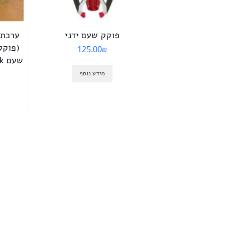
פוקק שעם ידני
ערכת 
125.00
₪
שעם Nomacork סינטטי)
מידע נוסף