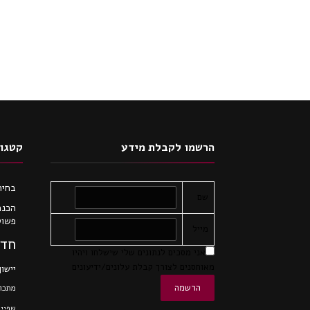
הרשמו לקבלת מידע
קטגור
בחיר
שם
הכנת
פשוט
מייל
חדש
אני מסכים לנתונים שלי שישלחו ויהיו
מאוחסנים לצורך קבלת עלונים/ידיעונים
יישון
מתכונ
שפיי