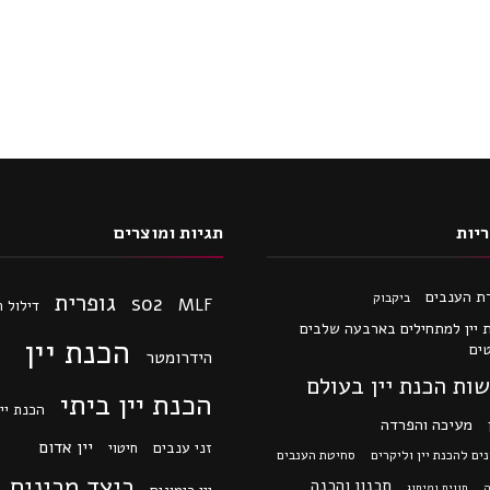
יות
תגיות ומוצרים
ת הענבים
גופרית
ביקבוק
so2
MLF
דילול 
 יין למתחילים בארבעה שלבים
הכנת יין
ים
הידרומטר
ות הכנת יין בעולם
הכנת יין ביתי
הכנת יין
מעיכה והפרדה
יין אדום
זני ענבים
חיטוי
ים להכנת יין וליקרים
סחיטת הענבים
כיצד מכינים י
תכנון והכנה
ה
תווית ומיתוג