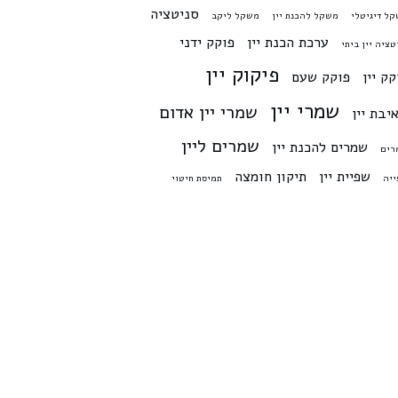
סניטציה
ל דיגיטלי
משקל להכנת יין
משקל ליקב
ערכת הכנת יין
פוקק ידני
טציה יין ביתי
פיקוק יין
קק יין
פוקק שעם
שמרי יין
שמרי יין אדום
יבת יין
שמרים ליין
שמרים להכנת יין
רים
שפיית יין
תיקון חומצה
יה
תמיסת חיטוי