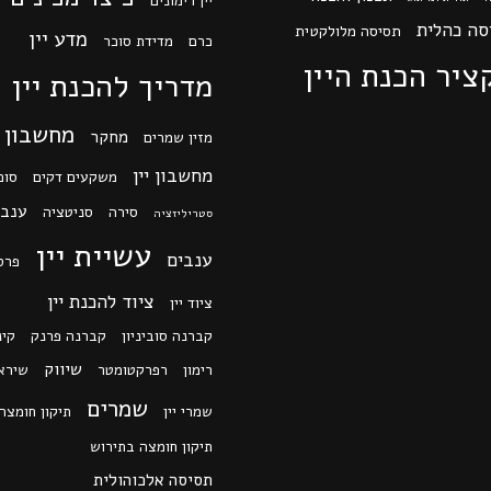
יין רימונים
סה כהלית
תסיסה מלולקטית
מדע יין
כרם
מדידת סוכר
ציר הכנת היין
מדריך להכנת יין
מחשבון
מחקר
מזין שמרים
מחשבון יין
משקעים דקים
סוכ
ענב 
סירה
סניטציה
סטריליזציה
עשיית יין
ענבים
פרס
ציוד להכנת יין
ציוד יין
קברנה סוביניון
קברנה פרנק
קינ
שיווק
רימון
רפרקטומטר
שירא
שמרים
שמרי יין
תיקון חומצה
תיקון חומצה בתירוש
תסיסה אלכוהולית