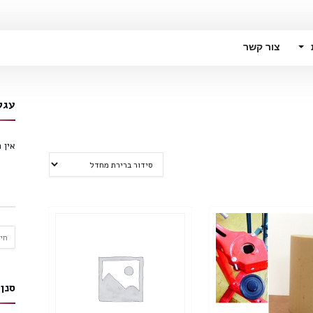
צור קשר
עגל
אין 
חיפו
עבור
סנן 