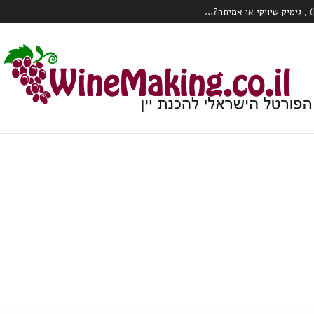
כרם או הClone?...
 עם טויסט – וודקה עם יין לבן תוסס, פורט
ק צרכני יין?...
המהפכה הרובוטית מגיעה לכרם – Wall Ye – הדלייה, ניטור ואפילו בציר ידני