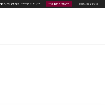
אוגוסט 08, 2026
חדשות הכנת היין
“יינות טבעיים” (Natural Wines) , גימיק שיווקי או אמיתה?...
טרואר – מה משפיע יותר על היין, אתר ה
שוק היינות המתוקים מתעורר לחיים
רוזה, קוניאק עם מוסקטו...
האם הודו היא סין הבאה מבחינת שו
רובוטי!...