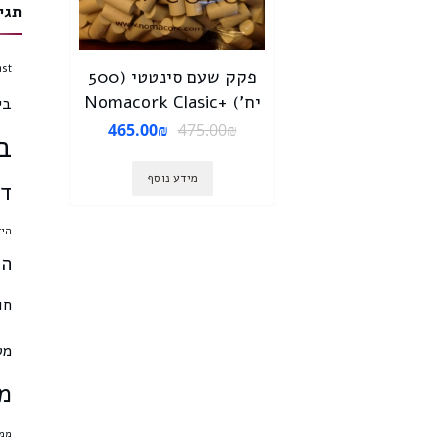
תגי
ast
פקק שעם סינטטי (500
יח’) +Nomacork Clasic
בי
465.00
₪
475.00
₪
ב
מידע נוסף
דמ
היד
הכ
חו
מט
מי
ממל