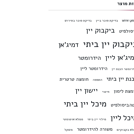
ות מוצר
wine ye
בדיקת סוכר ביין
בדיקת סוכר בתירוש
ביקבוק יין
סולפיט
יקבוק יין ביתי
דמיג'אן
יג'אן ליין
הידרומטר
הידרומטר ליין
רומטר הכנת יין
נת יין ביתי
חומצה טרטרית
התססה
יישון יין
מצת לימון
חיטוי
מיכל יין ביתי
הביסולפיט
כל ליין
מילוי יין ביתי
ממלא אוטומטי
משורה להידרומטר
א בקבוקים
משקל