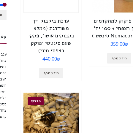
סנ
פיקוק למתקדמים
ערכת ביקבוק יין
(פוקק רצפתי + 100 יח’
משודרגת (ממלא
בקבוקים אוטו’, פקקי
קטג
שעם סינטטי ופוקק
359.00
₪
רצפתי מיני)
ענבי 
440.00
₪
מידע נוסף
ציוד 
דמיג
הכנת
מידע נוסף
העבר
חומר
יישון
כלים
מבצע!
סניטצ
ציוד
קראשר