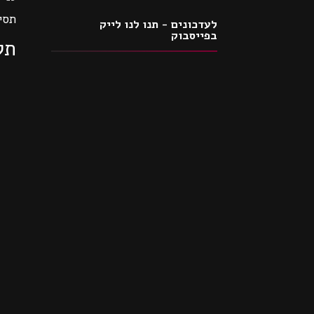
תסי
לעדכונים - תנו לנו לייק
בפייסבוק
תק