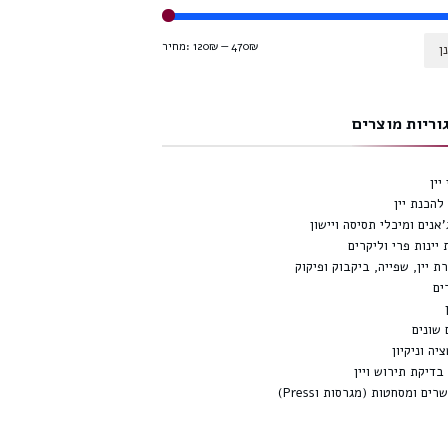
470₪
—
120₪
מחיר:
ן
וריות מוצרים
יין
להכנת יין
'אנים ומיכלי תסיסה ויישון
 יינות פרי וליקרים
ת יין, שפייה, ביקבוק ופיקוק
ים
 שונים
יה וניקיון
 בדיקת תירוש ויין
ים ומסחטות (מגרסות וPress)