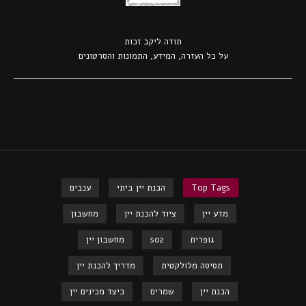
תודה ל
יקב זכות
על כל העזרה, המידע, התמונות והסרטונים
Top Tags
הכנת יין ביתי
ענבים
מדע יין
ציוד להכנת יין
מחשבון
גופרית
so2
מחשבון יין
תסיסה מלולקטית
מדריך להכנת יין
הכנת יין
שמרים
כיצד מכינים יין