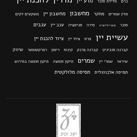
מדע יין
כרם
מדידת סוכר
מחשבון
מחשבון יין
מחקר
מזין שמרים
משקעים דקים
ענבים
ענב יין
סוכר
סירה
סניטציה
סטריליזציה
עשיית יין
ציוד להכנת יין
פרס
ציוד יין
שיווק
קברנה סוביניון
קברנה פרנק
קינוח
רימון
רפרקטומטר
שמרים
שיראז
שמרי יין
תיקון חומצה
תיקון חומצה בתירוש
תסיסה מלולקטית
תסיסה אלכוהולית