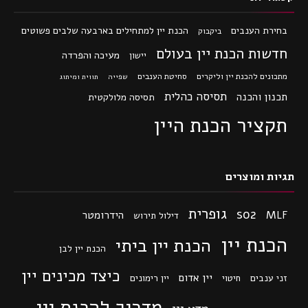
בחירת הענבים
הכנת יין למתחילים בארבעה שלבים פשוטים
ביקבוק
חדשות הכנת יין בעולם
מעיכה והפרדה
יישון
מתכונים להכנת יין וליקרים
סחיטת הענבים
שפייה
תווית ומיתוג
תסיסה כהלית
תכנון והכנה
תסיסה מלולקטית
תקציר הכנת היין
תגיות ומוצרים
גופרית
so2
MLF
הידרומטר
דילול תירוש
הכנת יין
הכנת יין ביתי
הכנת יין לבן
כיצד מכינים יין
יין אדום
זני ענבים
חיטוי
יין רימונים
מדריך להכנת יין