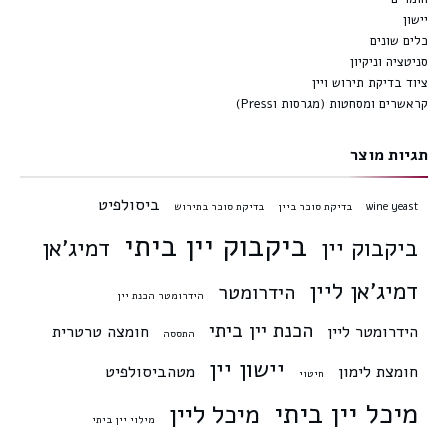
יישון
כלים שונים
סניטציה וניקיון
ציוד בדיקת תירוש ויין
קראשרים ומסחטות (מגרסות וPress)
תגיות מוצר
ביסולפיט
wine yeast
בדיקת סוכר ביין
בדיקת סוכר בתירוש
ביקבוק יין ביתי
ביקבוק יין
דמיג'אן
דמיג'אן ליין
הידרומטר
הידרומטר הכנת יין
הכנת יין ביתי
הידרומטר ליין
חומצה טרטרית
התססה
יישון יין
חומצת לימון
מטהביסולפיט
חיטוי
מיכל יין ביתי
מיכל ליין
מילוי יין ביתי