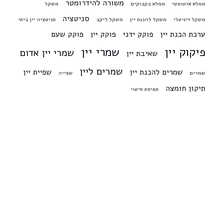
משורה להידרומטר
ממלא אוטומטי
ממלא בקבוקים
משקל
סניטציה
משקל דיגיטלי
משקל להכנת יין
משקל ליקב
סניטציה יין ביתי
ערכת הכנת יין
פוקק ידני
פוקק יין
פוקק שעם
פיקוק יין
שמרי יין
שמרי יין אדום
שאיבת יין
שמרים ליין
שמרים להכנת יין
שפיית יין
שמרים
שפייה
תיקון חומצה
תמיסת חיטוי