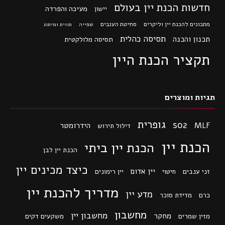
חדשות הכנת יין בעולם
מעיכה והפרדה
יישון
מתכונים להכנת יין וליקרים
סחיטת הענבים
שפייה
תווית ומיתוג
תסיסה כהלית
תכנון והכנה
תסיסה מלולקטית
תקציר הכנת היין
תגיות ומוצרים
גופרית
so2
MLF
הידרומטר
דילול תירוש
הכנת יין
הכנת יין ביתי
הכנת יין לבן
כיצד מכינים יין
יין אדום
זני ענבים
חיטוי
יין רימונים
מדריך להכנת יין
מדע יין
כרם
מדידת סוכר
מחשבון
מחשבון יין
מחקר
מזין שמרים
משקעים דקים