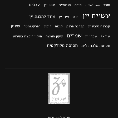
ענבים
ענב יין
סוכר
סירה
סניטציה
סטריליזציה
עשיית יין
ציוד להכנת יין
פרס
ציוד יין
שיווק
קברנה סוביניון
קברנה פרנק
קינוח
רימון
רפרקטומטר
שמרים
שיראז
שמרי יין
תיקון חומצה
תיקון חומצה בתירוש
תסיסה מלולקטית
תסיסה אלכוהולית
תודה ל
יקב זכות