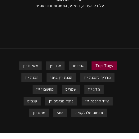
על כל העזרה, המידע, התמונות והסרטונים
Top Tags
גופרית
ענב יין
עשיית יין
מדריך להכנת יין
הכנת יין ביתי
הכנת יין
מדע יין
שמרים
מחשבון יין
ציוד להכנת יין
כיצד מכינים יין
ענבים
תסיסה מלולקטית
so2
מחשבון