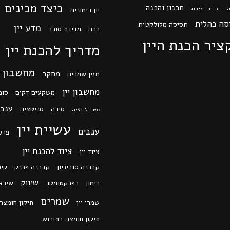
כיצד מכינים י
תכנון והכנה
ה
תווית ומיתוג
יין רימונים
סה כהלית
תסיסה מלולקטית
מדע יין
כרם
מדידת סוכר
ציר הכנת היין
מדריך להכנת יין
מחשבון
מחקר
מזין שמרים
מחשבון יין
משקעים דקים
סוכ
ענב 
סירה
סניטציה
סטריליזציה
עשיית יין
ענבים
פרס
ציוד להכנת יין
ציוד יין
קברנה סוביניון
קברנה פרנק
קינ
שיווק
רימון
רפרקטומטר
שירא
שמרים
שמרי יין
תיקון חומצה
תיקון חומצה בתירוש