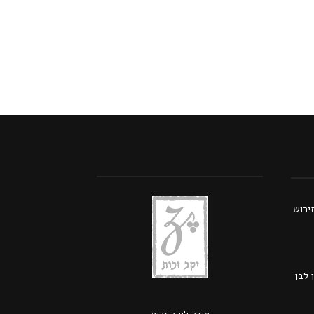
תירוש
 לבן