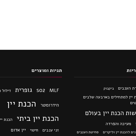
יות
תגיות ומוצרים
ת הענבים
גופרית
ביקבוק
so2
MLF
דילול 
 יין למתחילים בארבעה שלבים
הכנת יין
ים
הידרומטר
ות הכנת יין בעולם
הכנת יין ביתי
הכנת יין
מעיכה והפרדה
יין אדום
זני ענבים
חיטוי
ים להכנת יין וליקרים
סחיטת הענבים