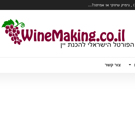
כרם או הClone?...
 עם טויסט – וודקה עם יין לבן תוסס, פורט
ק צרכני יין?...
המהפכה הרובוטית מגיעה לכרם – Wall Ye – הדלייה, ניטור ואפילו בציר ידני
צור קשר