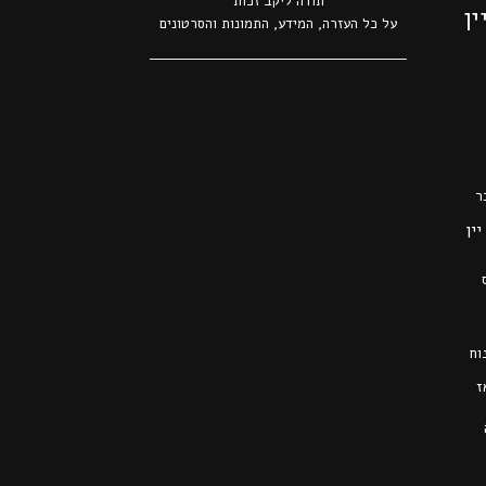
תודה ל
יקב זכות
ין
על כל העזרה, המידע, התמונות והסרטונים
ר
יין
וח
ז