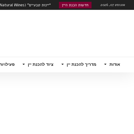
אוגוסט 07, 2026
חדשות הכנת היין
“יינות טבעיים” (Natural Wines) , גימיק שיווקי או אמיתה?...
טרואר – מה משפיע יותר על היין, אתר ה
שוק היינות המתוקים מתעורר לחיים
רוזה, קוניאק עם מוסקטו...
האם הודו היא סין הבאה מבחינת שו
רובוטי!...
אודות
מדריך להכנת יין
ציוד להכנת יין
פעילויות