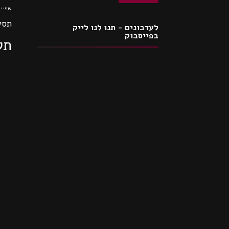
שפיי
תסי
לעדכונים - תנו לנו לייק
בפייסבוק
תק