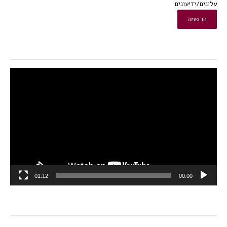
עלונים/ידיעונים
נגן
וידאו
01:12
00:00