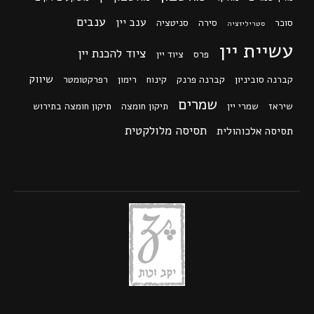
ענבים
ענב יין
סוכר
סירה
סניטציה
סטריליזציה
עשיית יין
ציוד להכנת יין
פרס
ציוד יין
שיווק
קברנה סוביניון
קברנה פרנק
קינוח
רימון
רפרקטומטר
שמרים
שיראז
שמרי יין
תיקון חומצה
תיקון חומצה בתירוש
תסיסה מלולקטית
תסיסה אלכוהולית