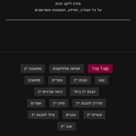
תודה ל
יקב זכות
על כל העזרה, המידע, התמונות והסרטונים
Top Tags
תסיסה מלולקטית
מחשבון יין
so2
הכנת יין
גופרית
מחשבון
הכנת יין ביתי
כיצד מכינים יין
מדריך להכנת יין
מדע יין
שמרים
עשיית יין
ענבים
ציוד להכנת יין
ענב יין