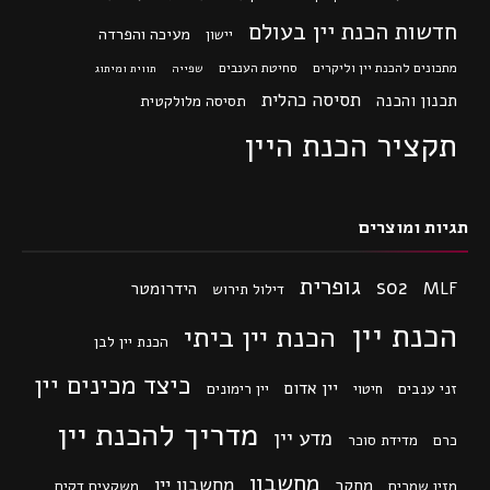
חדשות הכנת יין בעולם
מעיכה והפרדה
יישון
מתכונים להכנת יין וליקרים
סחיטת הענבים
שפייה
תווית ומיתוג
תסיסה כהלית
תכנון והכנה
תסיסה מלולקטית
תקציר הכנת היין
תגיות ומוצרים
גופרית
so2
MLF
הידרומטר
דילול תירוש
הכנת יין
הכנת יין ביתי
הכנת יין לבן
כיצד מכינים יין
יין אדום
זני ענבים
חיטוי
יין רימונים
מדריך להכנת יין
מדע יין
כרם
מדידת סוכר
מחשבון
מחשבון יין
מחקר
מזין שמרים
משקעים דקים