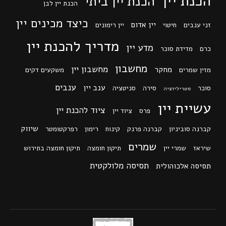
הכנת יין
הכנת יין ביתי
הכנת יין לבן
כיצד מכינים יין
יין אדום
זני ענבים
חיטוי
יין רימונים
מדריך להכנת יין
מדע יין
כרם
מדידת סוכר
מחשבון
מחשבון יין
מחקר
מזין שמרים
משקעים דקים
ענבים
ענב יין
סוכר
סירה
סניטציה
סטריליזציה
עשיית יין
ציוד להכנת יין
פרס
ציוד יין
שיווק
קברנה סוביניון
קברנה פרנק
קינוח
רימון
רפרקטומטר
שמרים
שיראז
שמרי יין
תיקון חומצה
תיקון חומצה בתירוש
תסיסה מלולקטית
תסיסה אלכוהולית