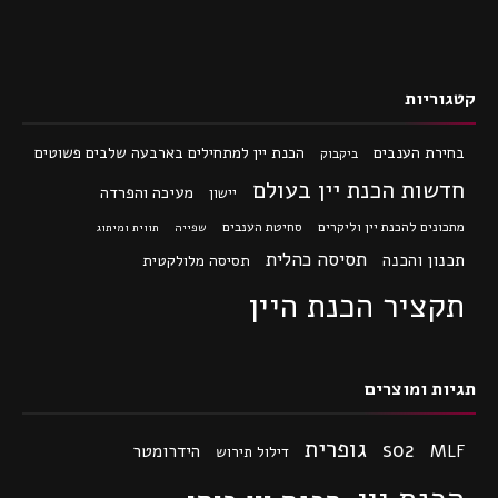
קטגוריות
בחירת הענבים
הכנת יין למתחילים בארבעה שלבים פשוטים
ביקבוק
חדשות הכנת יין בעולם
מעיכה והפרדה
יישון
מתכונים להכנת יין וליקרים
סחיטת הענבים
שפייה
תווית ומיתוג
תסיסה כהלית
תכנון והכנה
תסיסה מלולקטית
תקציר הכנת היין
תגיות ומוצרים
גופרית
so2
MLF
הידרומטר
דילול תירוש