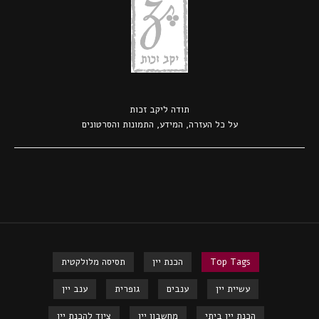
תודה ל
יקב זכות
על כל העזרה, המידע, התמונות והסרטונים
Top Tags
הכנת יין
תסיסה מלולקטית
עשיית יין
ענבים
גופרית
ענב יין
הכנת יין ביתי
מחשבון יין
ציוד להכנת יין