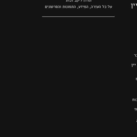
תודה ל
יקב זכות
ין
על כל העזרה, המידע, התמונות והסרטונים
ר
יין
וח
ז