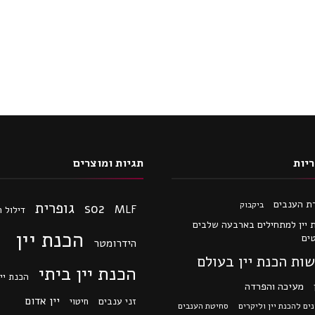
יות
תגיות ומוצרים
ת הענבים
גופרית
ביקבוק
so2
MLF
דילול 
 יין למתחילים בארבעה שלבים
הכנת יין
ים
הידרומטר
ות הכנת יין בעולם
הכנת יין ביתי
הכנת יין
מעיכה והפרדה
יין אדום
זני ענבים
חיטוי
ים להכנת יין וליקרים
סחיטת הענבים