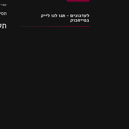
שפיי
תסי
לעדכונים - תנו לנו לייק
בפייסבוק
תק