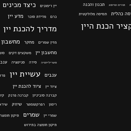
כיצד מכינים י
תכנון והכנה
ה
תווית ומיתוג
יין רימונים
סה כהלית
תסיסה מלולקטית
מדע יין
כרם
מדידת סוכר
ציר הכנת היין
מדריך להכנת יין
מחשבון
מחקר
מזין שמרים
מחשבון יין
משקעים דקים
סוכ
ענב 
סירה
סניטציה
סטריליזציה
עשיית יין
ענבים
פרס
ציוד להכנת יין
ציוד יין
קברנה סוביניון
קברנה פרנק
קינ
שיווק
רימון
רפרקטומטר
שירא
שמרים
שמרי יין
תיקון חומצה
תיקון חומצה בתירוש