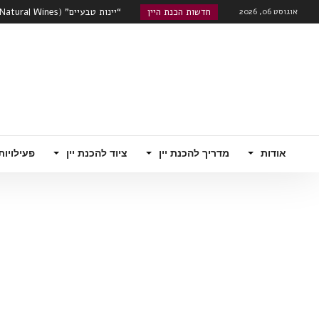
אוגוסט 06, 2026
חדשות הכנת היין
“יינות טבעיים” (Natural Wines) , גימיק שיווקי או אמיתה?...
טרואר – מה משפיע יותר על היין, אתר ה
שוק היינות המתוקים מתעורר לחיים
רוזה, קוניאק עם מוסקטו...
האם הודו היא סין הבאה מבחינת שו
רובוטי!...
אודות
מדריך להכנת יין
ציוד להכנת יין
פעילויות