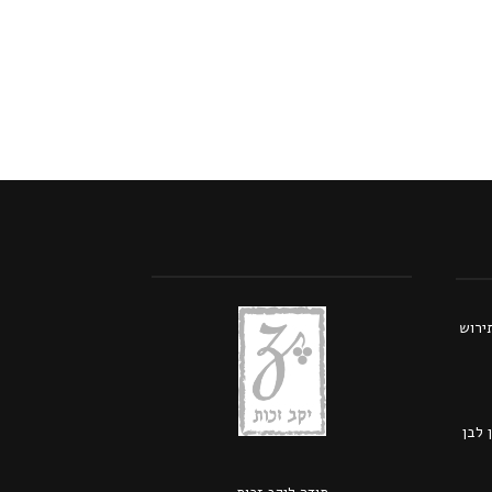
תירוש
 לבן