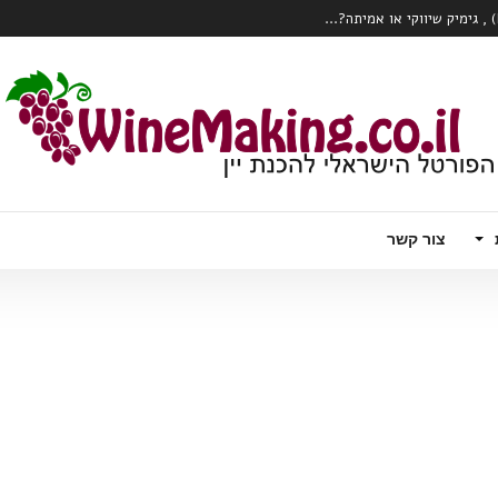
כרם או הClone?...
 עם טויסט – וודקה עם יין לבן תוסס, פורט
ק צרכני יין?...
המהפכה הרובוטית מגיעה לכרם – Wall Ye – הדלייה, ניטור ואפילו בציר ידני
צור קשר