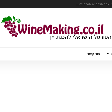
כרם או הClone?...
 עם טויסט – וודקה עם יין לבן תוסס, פורט
ק צרכני יין?...
המהפכה הרובוטית מגיעה לכרם – Wall Ye – הדלייה, ניטור ואפילו בציר ידני
צור קשר