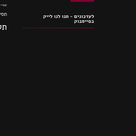
שפיי
תסי
לעדכונים - תנו לנו לייק
בפייסבוק
תק