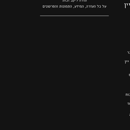
תודה ל
יקב זכות
ין
על כל העזרה, המידע, התמונות והסרטונים
ר
יין
וח
ז