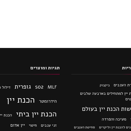
יות
תגיות ומוצרים
ת הענבים
גופרית
ביקבוק
so2
MLF
דילול 
 יין למתחילים בארבעה שלבים
הכנת יין
ים
הידרומטר
ות הכנת יין בעולם
הכנת יין ביתי
הכנת יין
מעיכה והפרדה
יין אדום
זני ענבים
חיטוי
ים להכנת יין וליקרים
סחיטת הענבים