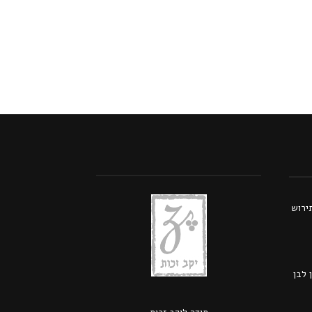
תירוש
 לבן