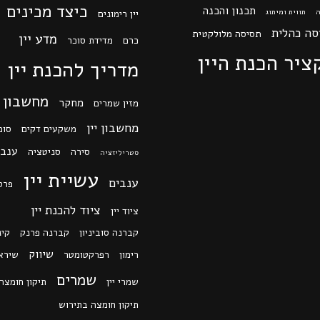
כיצד מכינים י
תכנון והכנה
ה
תווית ומיתוג
יין רימונים
סה כהלית
תסיסה מלולקטית
מדע יין
כרם
מדידת סוכר
ציר הכנת היין
מדריך להכנת יין
מחשבון
מחקר
מזין שמרים
מחשבון יין
משקעים דקים
סוכ
ענב 
סירה
סניטציה
סטריליזציה
עשיית יין
ענבים
פרס
ציוד להכנת יין
ציוד יין
קברנה סוביניון
קברנה פרנק
קינ
שיווק
רימון
רפרקטומטר
שירא
שמרים
שמרי יין
תיקון חומצה
תיקון חומצה בתירוש