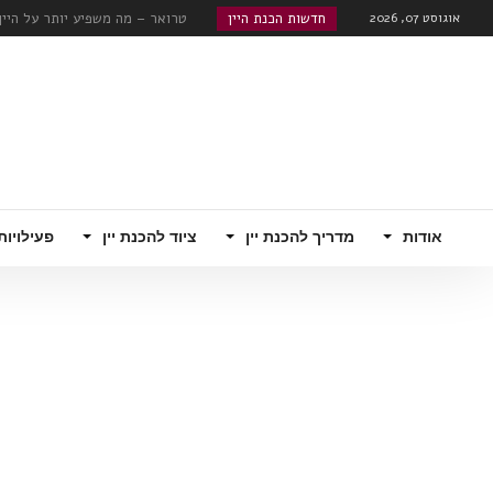
אוגוסט 07, 2026
חדשות הכנת היין
טרואר – מה משפיע יותר על היין, אתר ה
שוק היינות המתוקים מתעורר לחיים
רוזה, קוניאק עם מוסקטו...
האם הודו היא סין הבאה מבחינת שו
רובוטי!...
אודות
מדריך להכנת יין
ציוד להכנת יין
פעילויות