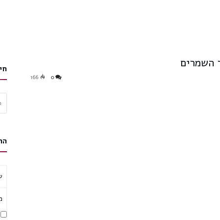
ר השמרים
חי
166
0
חיפ
הר
ש
מ
א