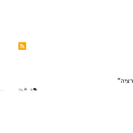
רציה”
134
0