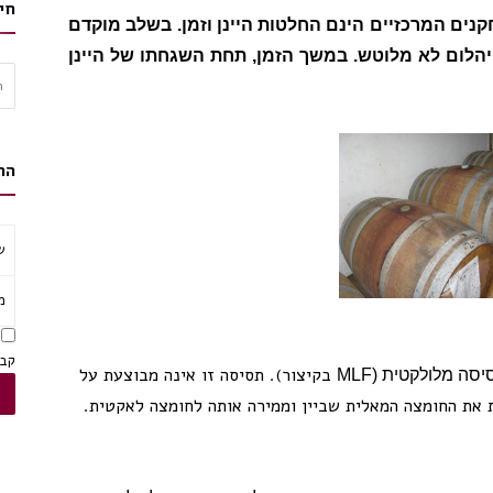
חי
נים המרכזיים הינם החלטות היינן וזמן. בשלב מוקדם
 יהלום לא מלוטש. במשך הזמן, תחת השגחתו של היינן
חיפ
הר
ש
מ
א
קבל
בקיצור). תסיסה זו אינה מבוצעת על
יסה מלולקטית (
MLF
 את החומצה המאלית שביין וממירה אותה לחומצה לאקטית.