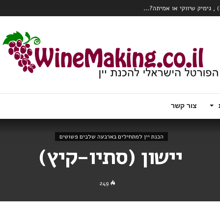
כרם או הClone?...
 עם טויסט – וודקה עם יין לבן תוסס, פורט
ק צרכני יין?...
המהפכה הרובוטית מגיעה לכרם – Wall Ye – הדלייה, ניטור ואפילו בציר ידני
צור קשר
הכנת יין למתחילים בארבעה שלבים פשוטים
יישון (סתיו-קיץ)
249