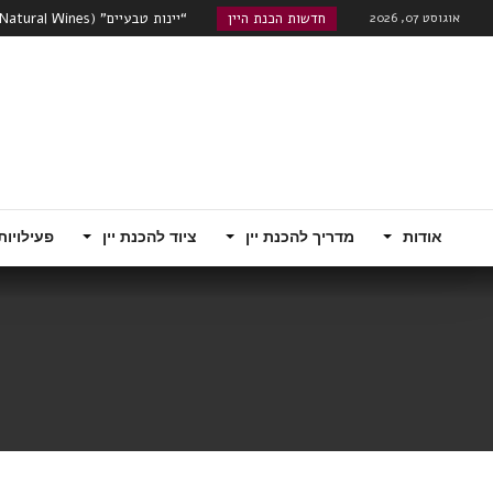
אוגוסט 07, 2026
חדשות הכנת היין
טרואר – מה משפיע יותר על היין, אתר ה
שוק היינות המתוקים מתעורר לחיים
רוזה, קוניאק עם מוסקטו...
האם הודו היא סין הבאה מבחינת שו
רובוטי!...
אודות
מדריך להכנת יין
ציוד להכנת יין
פעילויות