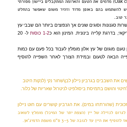
) מדמים את הטעם והארומה המתקבלים ביישון מסורתי
Oak c
יש להשתמש בהם באופן מדוד וזהיר משום שאפשר בהחלט
ר טוב.
ות סגנונות וסוגים שונים אך הנפוצים ביותר הם שבבי עץ
אי, בדרגת קלייה בינונית. המינון הוא כ
1-2 כוסות
ל- 20
ן טעם מוגזם של עץ אלון מומלץ לעבוד בכל פעם עם כמות
יה הבאה לטעום ובמידת הצורך לאחר השפייה להוסיף
לשים את השבבים
בגרביון ניילון
לבן\שחור נקי (לנקות היטב
יטוי והושם בתמיסת ביסולפיט לניטרול שאריות של כלור.
זכוכית
(שהורתחו במים). את הגרביון קושרים עם חוט ניילון
 לגרום לנזילה של יין (הצפת יתר של המיכל) מומלץ לשאוב