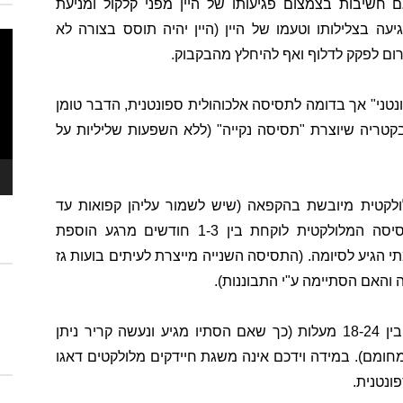
 חשיבות בצמצום פגיעותו של היין מפני קלקול ומניעת
 בצלילותו וטעמו של היין (היין יהיה תוסס בצורה לא
נגן
גרום לפקק לדלוף ואף להיחלץ מהבקבוק.
ויד
טני" אך בדומה לתסיסה אלכוהולית ספונטנית, הדבר טומן
קטריה שיוצרת "תסיסה נקייה" (ללא השפעות שליליות על
ולקטית מיובשת בהקפאה (שיש לשמור עליהן קפואות עד
לשימוש) וכמו כן תרביות נוזליות. תקופת התסיסה המלולקטית לוקחת בין 1-3 חודשים מרגע הוספת
 הגיע לסיומה. (התסיסה השנייה מייצרת לעיתים בועות גז
והאם הסתיימה ע"י התבוננות).
הטמפרטורה האידיאלית לביצוע התסיסה היא בין 18-24 מעלות (כך שאם הסתיו מגיע ונעשה קריר ניתן
חומם). במידה וידכם אינה משגת חיידקים מלולקטים דאגו
ונטנית.