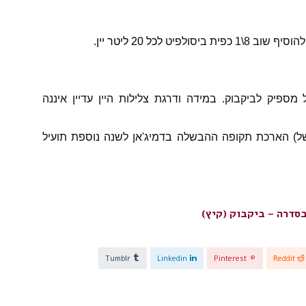
 כפית ביסולפיט
לכל 20 ליטר יין
.
כלל צלול מספיק לביקבוק. במידה ודרגת צלילות היין עדיין איננה
של) הארכת תקופה ההבשלה בדמיג'אן לשנה נוספת תועיל
סדרה – ביקבוק (קיץ)
Tumblr
Linkedin
Pinterest
Reddit