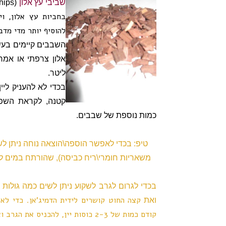
שביבי עץ אלון
(
hips
בחביות עץ אלון, ו
להוסיף יותר מדי מדב
השבבים קיימים בעשר
אלון צרפתי או אמריק
ליטר.
בכדי לא להעניק ליי
קטנה, לקראת השפי
כמות נוספת של שבבים.
טיפ: בכדי לאפשר הוספה\הוצאה נוחה ניתן 
משאריות חומרי\ריח כביסה), שהורתח במים לח
בכדי לגרום לגרב לשקוע ניתן לשים כמה
גולות 
קצה החוט קושרים לידית הדמיג'אן. כדי לא
ואת
קודם כמות של 2-3 כוסות יין, להכניס את הגרב ואז להוסיף את היין עד לגובה של 3-5 ס"מ משפת הדמיג'אן.