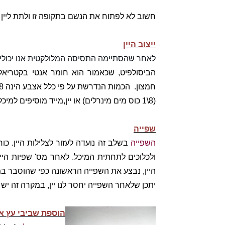
חשוב לא לפתוח את הנשם בתקופה זו ולתת ליין
ייצוב היין
לאחר שהסתיימה התסיסה המלולקטית אנו יכולים 
הביסולפיט, שכאמור הוא חומר אנטי בקטריאלי,
חמצון.
הכמות הנדרשת על פי כלל אצבע הינה 8\1 כפית לכל 20 ליטר יין. את
(8\1 כוס מים מינרלים) או יין,מייד מוסיפים למיכל ומערבבים אותו קלות.
שפייה
השפייה
בשלב זה נועדה לעזור לצלילות היין. כ
ולכלוכים לתחתית המיכל. לאחר מס' שפיות היין
היין, נבצע את השפייה הראשונה כפי שהוסבר ב
יתכן שלאחר השפייה יחסר לנו יין, במקרה זה יש לה
הוספת שביבי עץ אלו