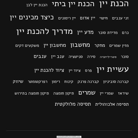
הכנת יין
הכנת יין ביתי
הכנת יין לבן
כיצד מכינים יין
יין אדום
זני ענבים
חיטוי
יין רימונים
מדריך להכנת יין
מדע יין
כרם
מדידת סוכר
מחשבון
מחשבון יין
מחקר
מזין שמרים
משקעים דקים
ענבים
ענב יין
סוכר
סירה
סניטציה
סטריליזציה
עשיית יין
ציוד להכנת יין
פרס
ציוד יין
שיווק
קברנה סוביניון
קברנה פרנק
קינוח
רימון
רפרקטומטר
שמרים
שיראז
שמרי יין
תיקון חומצה
תיקון חומצה בתירוש
תסיסה מלולקטית
תסיסה אלכוהולית