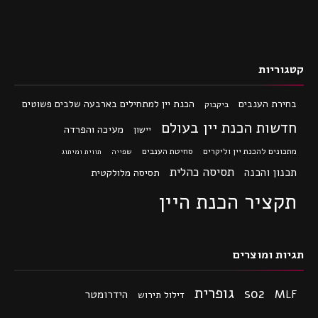
קטגוריות
בחירת הענבים
הכנת יין למתחילים בארבעה שלבים פשוטים
ביקבוק
חדשות הכנת יין בעולם
מעיכה והפרדה
יישון
מתכונים להכנת יין וליקרים
סחיטת הענבים
שפייה
תווית ומיתוג
תסיסה כהלית
תכנון והכנה
תסיסה מלולקטית
תקציר הכנת היין
תגיות ומוצרים
גופרית
so2
MLF
הידרומטר
דילול תירוש