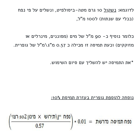
לדוגמא:
נשקול
10 גרם מטה-ביסולפיט, ונשלים על פי נפח
(בכלי עם שנתות) ל100 מ"ל,
כלומר נוסיף כ- 90 מ"ל של מים (מסוננים, מינרלים או
מזוקקים) וכעת תמיסה זו מכילה כ 0.57 מ"ג\מ"ל של גופרית.
*את התמיסה יש להשליך עם סיום השימוש.
נוסחה להוספת גופרית בעזרת תמיסת 10%: