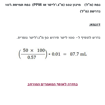
נפח (מ"ל) מינון
so2
(מ"ג\ליטר או
PPM
) נפח תמיסת 10%
נדרשת (מ"ל)
דוגמא:
נדרש להוסיף ל- 100 ליטר תירוש 50 מ"ג\ליטר גופרית.
בחזרה לאוסף המאמרים המורחב