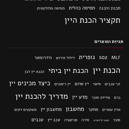
תסיסה כהלית
תכנון והכנה
תסיסה מלולקטית
תקציר הכנת היין
תגיות ומוצרים
גופרית
so2
MLF
הידרומטר
דילול תירוש
הכנת יין
הכנת יין ביתי
הכנת יין לבן
כיצד מכינים יין
יין אדום
זני ענבים
חיטוי
יין רימונים
מדריך להכנת יין
מדע יין
כרם
מדידת סוכר
מחשבון
מחשבון יין
מחקר
מזין שמרים
משקעים דקים
ענבים
ענב יין
סוכר
סירה
סניטציה
סטריליזציה