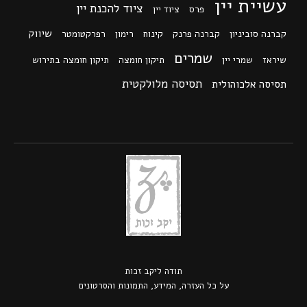
עשיית יין
ציוד להכנת יין
פרס
ציוד יין
שיווק
קברנה סוביניון
קברנה פרנק
קינוח
רימון
רפרקטומטר
שמרים
שיראז
שמרי יין
תיקון חומצה
תיקון חומצה בתירוש
תסיסה מלולקטית
תסיסה אלכוהולית
תודה ל
יקב זכות
על כל העזרה, המידע, התמונות והסרטונים