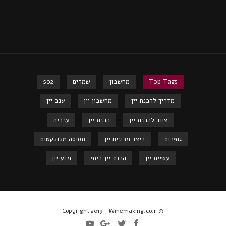
Top Tags
מחשבון
שמרים
so2
מדריך להכנת יין
מחשבון יין
ענב יין
ציוד להכנת יין
הכנת יין
ענבים
גופרית
כיצד מכינים יין
תסיסה מלולקטית
עשיית יין
הכנת יין ביתי
מדע יין
© Copyright 2019 - Winemaking.co.il